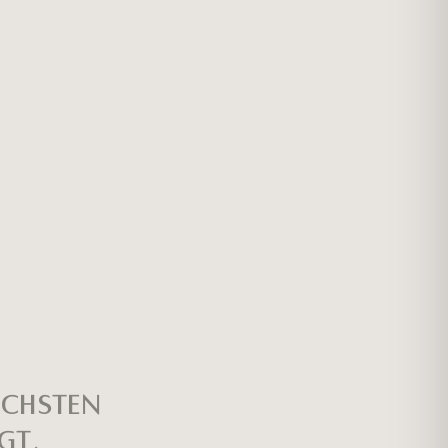
öchsten
gt.