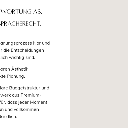
ntwortung ab.
spracherecht.
lanungsprozess klar und
hr die Entscheidungen
klich wichtig sind.
baren Ästhetik
kte Planung.
klare Budgetstruktur und
tzwerk aus Premium-
für, dass jeder Moment
erän und vollkommen
tändlich.