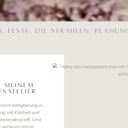
n.
Feste, die strahlen.
Planung
N MEINEM
TSATELIER
 Hochzeitsplanung in
tag mit Klarheit und
neinandergreift. Und
 verlieren müsst.