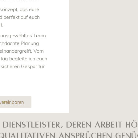
Konzept, das eure
d perfekt auf euch
t.
s, ausgewähltes Team
rchdachte Planung
neinandergreift. Vom
tag begleite ich euch
m sicheren Gespür für
vereinbaren
 Dienstleister,
deren Arbeit h
qualitativen Ansprüchen genü