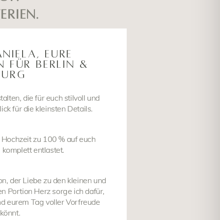
erien.
ANIELA,
EURE
N FÜR BERLIN &
BURG
lten, die für euch stilvoll und
ck für die kleinsten Details.
e Hochzeit zu 100 % auf euch
 komplett entlastet.
on, der Liebe zu den kleinen und
 Portion Herz sorge ich dafür,
nd eurem Tag voller Vorfreude
 könnt.